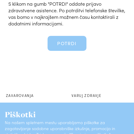
S klikom na gumb "POTRDI" oddate prijavo
zdravstvene asistence. Po potrditvi telefonske številke,
vas bomo v najkrajšem možnem času kontaktirali z
dodatnimi informacijami.
POTRDI
ZAVAROVANJA
VARUJ ZDRAVJE
POSLOVALNICE
SKLENI PREK SPLETA
Piškotki
Na našem spletnem mestu uporabljamo piškotke za
O ZAVAROVALNICI
KONTAKTI
zagotavljanje sodobne uporabniške izkušnje, promocijo in