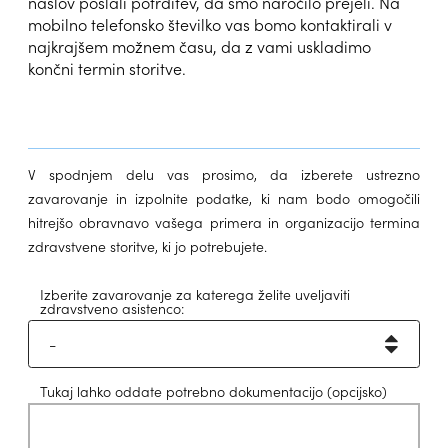
naslov poslali potrditev, da smo naročilo prejeli. Na
mobilno telefonsko številko vas bomo kontaktirali v
najkrajšem možnem času, da z vami uskladimo
končni termin storitve.
V spodnjem delu vas prosimo, da izberete ustrezno
zavarovanje in izpolnite podatke, ki nam bodo omogočili
hitrejšo obravnavo vašega primera in organizacijo termina
zdravstvene storitve, ki jo potrebujete.
Izberite zavarovanje za katerega želite uveljaviti
zdravstveno asistenco:
Tukaj lahko oddate potrebno dokumentacijo
(opcijsko)