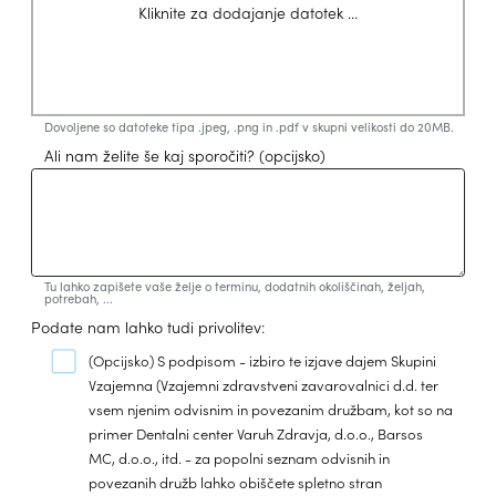
Kliknite za dodajanje datotek ...
Dovoljene so datoteke tipa .jpeg, .png in .pdf v skupni velikosti do 20MB.
Ali nam želite še kaj sporočiti?
(opcijsko)
Tu lahko zapišete vaše želje o terminu, dodatnih okoliščinah, željah,
potrebah, ...
Podate nam lahko tudi privolitev:
(Opcijsko)
S podpisom - izbiro te izjave dajem Skupini
Vzajemna (Vzajemni zdravstveni zavarovalnici d.d. ter
vsem njenim odvisnim in povezanim družbam, kot so na
primer Dentalni center Varuh Zdravja, d.o.o., Barsos
MC, d.o.o., itd. - za popolni seznam odvisnih in
povezanih družb lahko obiščete spletno stran