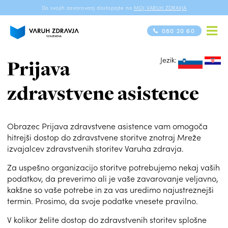
Do svojih zavarovanj dostopajte na
MOJ VARUH ZDRAVJA
080 20 60
Jezik:
si
hr
Prijava
zdravstvene asistence
Obrazec Prijava zdravstvene asistence vam omogoča
hitrejši dostop do zdravstvene storitve znotraj Mreže
izvajalcev zdravstvenih storitev Varuha zdravja.
Za uspešno organizacijo storitve potrebujemo nekaj vaših
podatkov, da preverimo ali je vaše zavarovanje veljavno,
kakšne so vaše potrebe in za vas uredimo najustreznejši
termin. Prosimo, da svoje podatke vnesete pravilno.
V kolikor želite dostop do zdravstvenih storitev splošne