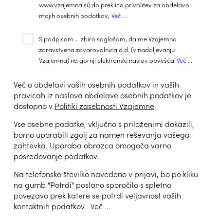
www.vzajemna.si) do preklica privolitev za obdelavo
mojih osebnih podatkov,
Več ...
S podpisom - izbiro soglašam, da me Vzajemna
zdravstvena zavarovalnica d.d. (v nadaljevanju
Vzajemna) na gornji elektronski naslov obvešča
Več ...
Več o obdelavi vaših osebnih podatkov in vaših
pravicah iz naslova obdelave osebnih podatkov je
dostopno v
Politiki zasebnosti Vzajemne
.
Vse osebne podatke, vključno s priloženimi dokazili,
bomo uporabili zgolj za namen reševanja vašega
zahtevka. Uporaba obrazca omogoča varno
posredovanje podatkov.
Na telefonsko številko navedeno v prijavi, bo po kliku
na gumb "Potrdi" poslano sporočilo s spletno
povezavo prek katere se potrdi veljavnost vaših
kontaktnih podatkov.
Več ...